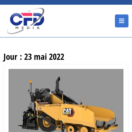
Skip
to
content
O
Skip
B
to
content
Jour :
23 mai 2022