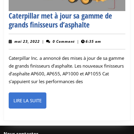
Caterpillar met à jour sa gamme de
Caterpillar
grands finisseurs d’asphalte
met
à
mai
mai 23, 2022
|
0 Comment
|
6:35 am
23,
jour
2022
Caterpillar Inc. a annoncé des mises à jour de sa gamme
sa
de grands finisseurs d’asphalte. Les nouveaux finisseurs
gamme
d’asphalte AP600, AP655, AP1000 et AP1055 Cat
de
s’appuient sur les performances des
grands
finisseurs
LIRE
LIRE LA SUITE
d’asphalte
LA
SUITE
Nous contacter