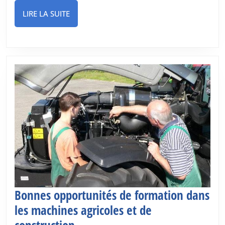
FIABLES
LIRE
LIRE LA SUITE
POUR
LA
LA
SUITE
MACHINE
LOURDE
PRODUITES
PAR
90
FABRICANTS
INTERNATIONAUX
Bonnes opportunités de formation dans
les machines agricoles et de
Bonnes
construction