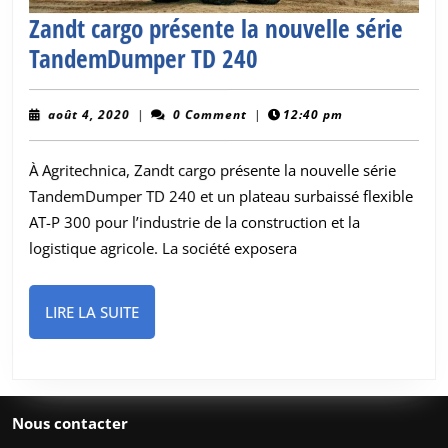
Zandt cargo présente la nouvelle série
Zandt
TandemDumper TD 240
cargo
présente
août
août 4, 2020
|
0 Comment
|
12:40 pm
4,
la
2020
À Agritechnica, Zandt cargo présente la nouvelle série
nouvelle
TandemDumper TD 240 et un plateau surbaissé flexible
série
AT-P 300 pour l’industrie de la construction et la
TandemDumper
logistique agricole. La société exposera
TD
240
LIRE
LIRE LA SUITE
LA
SUITE
Nous contacter