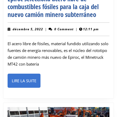
combustibles fósiles para la caja del
Epiroc
nuevo camión minero subterráneo
seleccio
acero
décembre
décembre 5, 2022
|
0 Comment
|
12:11 pm
5,
libre
2022
El acero libre de fósiles, material fundido utilizando solo
de
fuentes de energía renovables, es el núcleo del rototipo
combust
de camión minero más nuevo de Epiroc, el Minetruck
fósiles
MT42 con batería
para
la
LIRE
LIRE LA SUITE
caja
LA
del
SUITE
nuevo
camión
minero