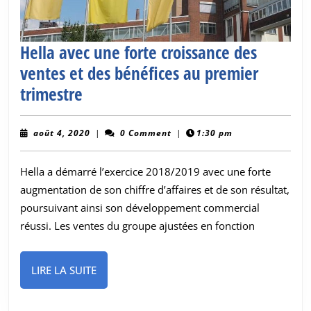
Hella avec une forte croissance des
ventes et des bénéfices au premier
Hella
trimestre
avec
une
août
août 4, 2020
|
0 Comment
|
1:30 pm
4,
forte
2020
Hella a démarré l’exercice 2018/2019 avec une forte
croissance
augmentation de son chiffre d’affaires et de son résultat,
des
poursuivant ainsi son développement commercial
ventes
réussi. Les ventes du groupe ajustées en fonction
et
des
LIRE
LIRE LA SUITE
bénéfices
LA
au
SUITE