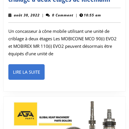
deux
granul
août
août 30, 2022
|
0 Comment
|
10:55 am
30,
avec
2022
Un concasseur à cône mobile utilisant une unité de
un
criblage à deux étages Les MOBICONE MCO 90(i) EVO2
seul
et MOBIREX MR 110(i) EVO2 peuvent désormais être
broyeu
équipés d’une unité de
à
l’aide
LIRE
LIRE LA SUITE
de
LA
l’unité
SUITE
de
post-
cribla
à
deux