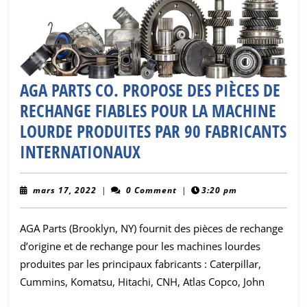
étages
de
Kleem
AGA PARTS CO. PROPOSE DES PIÈCES DE
RECHANGE FIABLES POUR LA MACHINE
LOURDE PRODUITES PAR 90 FABRICANTS
AGA
INTERNATIONAUX
PARTS
CO.
mars
mars 17, 2022
|
0 Comment
|
3:20 pm
17,
PROPOSE
2022
AGA Parts (Brooklyn, NY) fournit des pièces de rechange
DES
d’origine et de rechange pour les machines lourdes
PIÈCES
produites par les principaux fabricants : Caterpillar,
DE
Cummins, Komatsu, Hitachi, CNH, Atlas Copco, John
RECHANGE