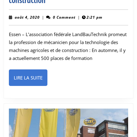
opportunités
de
août
août 4, 2020
|
0 Comment
|
2:21 pm
4,
formation
2020
Essen – L’association fédérale LandBauTechnik promeut
dans
la profession de mécanicien pour la technologie des
les
machines agricoles et de construction : En automne, il y
machines
a actuellement 500 places de formation
agricoles
et
LIRE
LIRE LA SUITE
de
LA
construction
SUITE