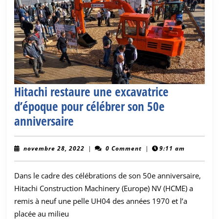
subterr
Hitachi restaure une excavatrice
d’époque pour célébrer son 50e
Hitachi
anniversaire
restaure
une
novembre
novembre 28, 2022
|
0 Comment
|
9:11 am
28,
excavatrice
2022
Dans le cadre des célébrations de son 50e anniversaire,
d’époque
Hitachi Construction Machinery (Europe) NV (HCME) a
pour
remis à neuf une pelle UH04 des années 1970 et l’a
célébrer
placée au milieu