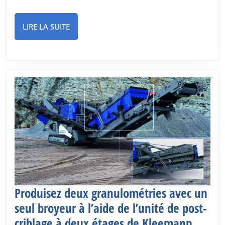
son
50e
LIRE
LIRE LA SUITE
anniversaire
LA
SUITE
Produisez deux granulométries avec un
seul broyeur à l’aide de l’unité de post-
Produi
criblage à deux étages de Kleemann