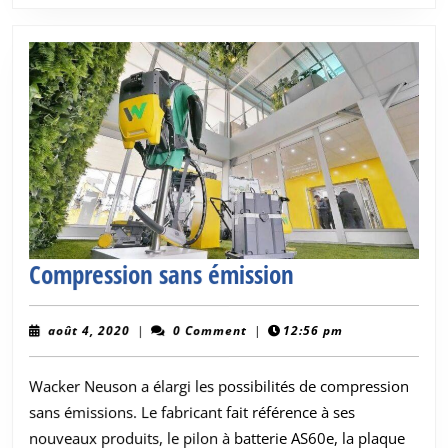
premier
trimestre
Compression
Compression sans émission
sans
émission
août
août 4, 2020
|
0 Comment
|
12:56 pm
4,
2020
Wacker Neuson a élargi les possibilités de compression
sans émissions. Le fabricant fait référence à ses
nouveaux produits, le pilon à batterie AS60e, la plaque