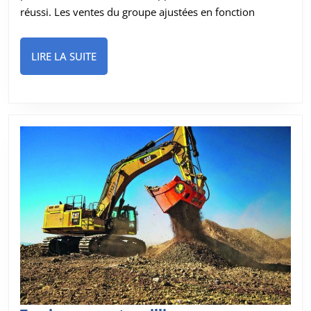
ventes
réussi. Les ventes du groupe ajustées en fonction
et
des
LIRE
LIRE LA SUITE
bénéfices
LA
au
SUITE
premier
trimestre