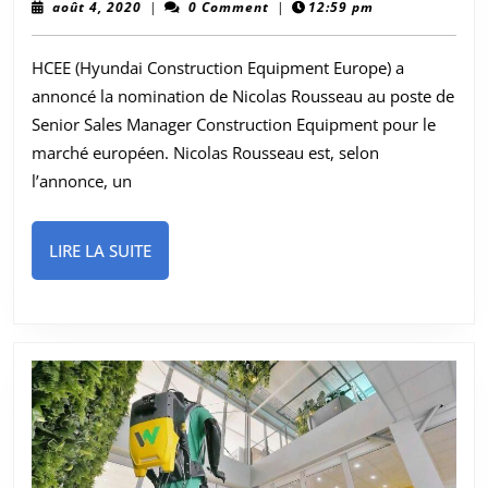
des
août
août 4, 2020
|
0 Comment
|
12:59 pm
4,
ventes
2020
HCEE (Hyundai Construction Equipment Europe) a
senior
annoncé la nomination de Nicolas Rousseau au poste de
chez
Senior Sales Manager Construction Equipment pour le
Hyundai
marché européen. Nicolas Rousseau est, selon
Construction
l’annonce, un
Equipment
Europe
LIRE
LIRE LA SUITE
LA
SUITE