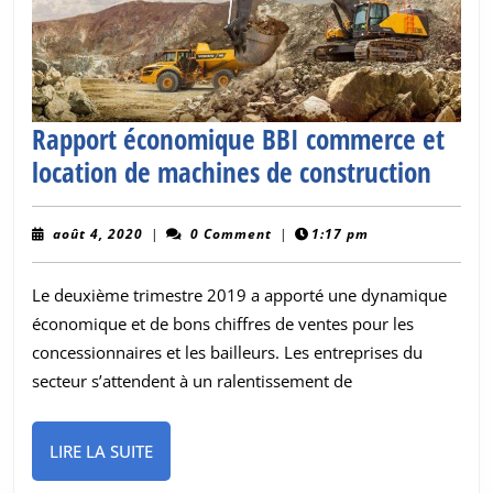
Rapport économique BBI commerce et
Rappo
location de machines de construction
écon
BBI
août
août 4, 2020
|
0 Comment
|
1:17 pm
4,
comm
2020
Le deuxième trimestre 2019 a apporté une dynamique
et
économique et de bons chiffres de ventes pour les
locat
concessionnaires et les bailleurs. Les entreprises du
de
secteur s’attendent à un ralentissement de
mach
de
LIRE
LIRE LA SUITE
const
LA