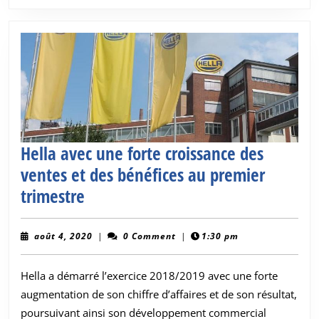
diesel
et
l’AdBlue
Hella avec une forte croissance des
ventes et des bénéfices au premier
Hella
trimestre
avec
une
août
août 4, 2020
|
0 Comment
|
1:30 pm
4,
forte
2020
Hella a démarré l’exercice 2018/2019 avec une forte
croissance
augmentation de son chiffre d’affaires et de son résultat,
des
poursuivant ainsi son développement commercial