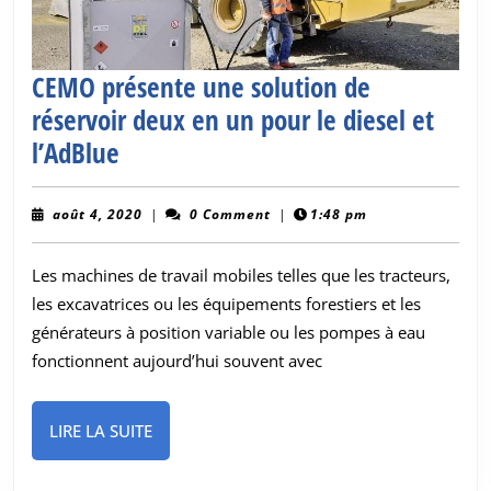
CEMO présente une solution de
réservoir deux en un pour le diesel et
CEMO
l’AdBlue
présente
une
août
août 4, 2020
|
0 Comment
|
1:48 pm
4,
solution
2020
Les machines de travail mobiles telles que les tracteurs,
de
les excavatrices ou les équipements forestiers et les
réservoir
générateurs à position variable ou les pompes à eau
deux
fonctionnent aujourd’hui souvent avec
en
un
LIRE
LIRE LA SUITE
pour
LA
le
SUITE