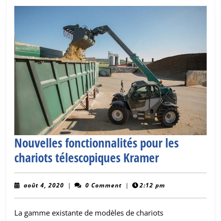
Nouvelles fonctionnalités pour les
Nouvelles
chariots télescopiques Kramer
fonctionnalit
pour
août
août 4, 2020
|
0 Comment
|
2:12 pm
4,
les
2020
La gamme existante de modèles de chariots
chariots