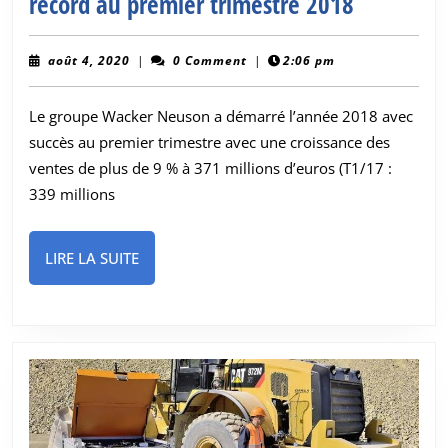
Wacker
record au premier trimestre 2018
Neuson
enregistr
août
août 4, 2020
|
0 Comment
|
2:06 pm
4,
des
2020
Le groupe Wacker Neuson a démarré l’année 2018 avec
ventes
succès au premier trimestre avec une croissance des
record
ventes de plus de 9 % à 371 millions d’euros (T1/17 :
au
339 millions
premier
trimestre
LIRE
LIRE LA SUITE
2018
LA
SUITE