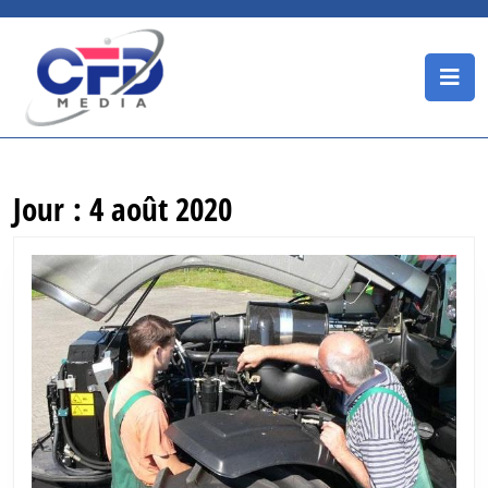
Skip
to
content
O
Skip
B
to
content
Jour :
4 août 2020