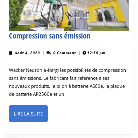
Compression
Compression sans émission
sans
émission
août
août 4, 2020
|
0 Comment
|
12:56 pm
4,
2020
Wacker Neuson a élargi les possibilités de compression
sans émissions. Le fabricant fait référence à ses
nouveaux produits, le pilon à batterie AS60e, la plaque
de batterie AP2560e et un
LIRE
LIRE LA SUITE
LA
SUITE