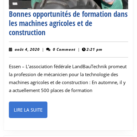
Bonnes opportunités de formation dans
les machines agricoles et de
Bonnes
construction
opportunités
de
août
août 4, 2020
|
0 Comment
|
2:21 pm
4,
formation
2020
Essen – L’association fédérale LandBauTechnik promeut
dans
la profession de mécanicien pour la technologie des
les
machines agricoles et de construction : En automne, il y
machines
a actuellement 500 places de formation
agricoles
et
LIRE
LIRE LA SUITE
de
LA
construction
SUITE