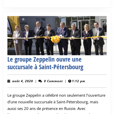
SUITE
Le groupe Zeppelin ouvre une
Le
succursale à Saint-Pétersbourg
groupe
Zeppelin
août
août 4, 2020
|
0 Comment
|
1:12 pm
4,
ouvre
2020
Le groupe Zeppelin a célébré non seulement l’ouverture
une
d’une nouvelle succursale à Saint-Pétersbourg, mais
succursale
aussi ses 20 ans de présence en Russie. Avec
à