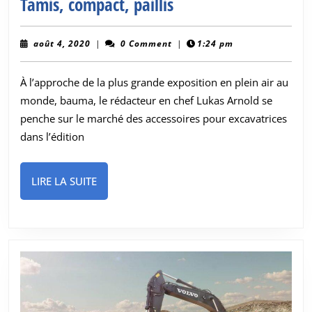
Tamis,
Tamis, compact, paillis
compact,
paillis
août
août 4, 2020
|
0 Comment
|
1:24 pm
4,
2020
À l’approche de la plus grande exposition en plein air au
monde, bauma, le rédacteur en chef Lukas Arnold se
penche sur le marché des accessoires pour excavatrices
dans l’édition
LIRE
LIRE LA SUITE
LA
SUITE