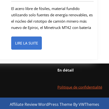
de
El acero libre de fósiles, material fundido
combustibles
utilizando solo fuentes de energía renovables, es
fósiles
el núcleo del rototipo de camión minero más
para
nuevo de Epiroc, el Minetruck MT42 con batería
la
caja
LIRE
LIRE LA SUITE
del
LA
SUITE
nuevo
camión
minero
En détail
subterráneo
Politique de confidentialité
Affiliate Review WordPress Theme
By VWThemes