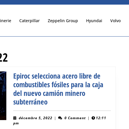
inerie
Caterpillar
Zeppelin Group
Hyundai
Volvo
22
Epiroc selecciona acero libre de
combustibles fósiles para la caja
del nuevo camión minero
Epiroc
subterráneo
selecciona
acero
décembre
décembre 5, 2022
|
0 Comment
|
12:11
5,
pm
libre
2022