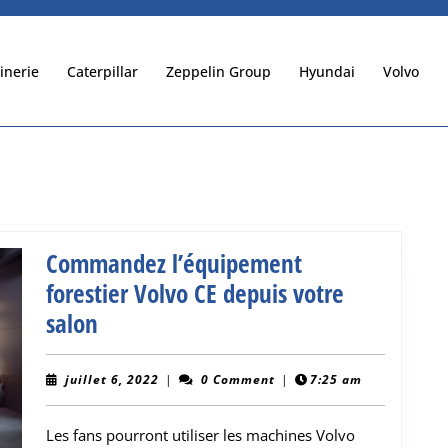
inerie
Caterpillar
Zeppelin Group
Hyundai
Volvo
Commandez l’équipement
forestier Volvo CE depuis votre
Commandez
salon
l’équipement
forestier
juillet
juillet 6, 2022
|
0 Comment
|
7:25 am
6,
Volvo
2022
Les fans pourront utiliser les machines Volvo
CE