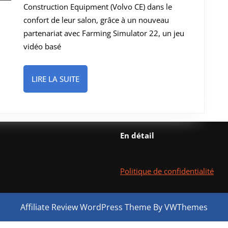
Construction Equipment (Volvo CE) dans le
depuis
confort de leur salon, grâce à un nouveau
votre
partenariat avec Farming Simulator 22, un jeu
salon
vidéo basé
LIRE
LIRE LA SUITE
LA
SUITE
En détail
Politique de confidentialité
Affiliate Review WordPress Theme
By VWThemes
Scroll