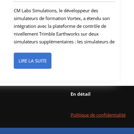
du
CM Labs Simulations, le développeur des
logiciel
simulateurs de formation Vortex, a étendu son
Trimble
intégration avec la plateforme de contrôle de
aux
nivellement Trimble Earthworks sur deux
packs
simulateurs supplémentaires : les simulateurs de
de
formation
LIRE
LIRE LA SUITE
LA
sur
SUITE
les
bulldozers
En détail
et
les
niveleuses
Politique de confidentialité