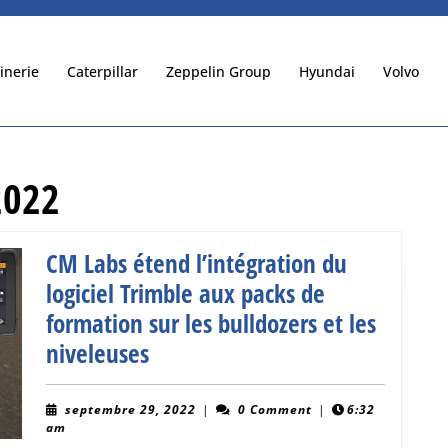
inerie
Caterpillar
Zeppelin Group
Hyundai
Volvo
2022
CM Labs étend l’intégration du
logiciel Trimble aux packs de
formation sur les bulldozers et les
CM
niveleuses
Labs
étend
septembre
septembre 29, 2022
|
0 Comment
|
6:32
29,
am
l’intégration
2022