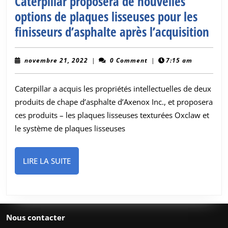
Caterpillar proposera de nouvelles
options de plaques lisseuses pour les
Cate
finisseurs d’asphalte après l’acquisition
pro
de
novembre
novembre 21, 2022
|
0 Comment
|
7:15 am
21,
nou
2022
Caterpillar a acquis les propriétés intellectuelles de deux
opt
produits de chape d’asphalte d’Axenox Inc., et proposera
de
ces produits – les plaques lisseuses texturées Oxclaw et
pla
le système de plaques lisseuses
liss
pou
LIRE
LIRE LA SUITE
les
LA
fini
SUITE
d’a
apr
Nous contacter