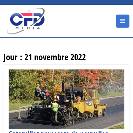
Skip
to
content
O
Skip
B
to
content
Jour :
21 novembre 2022