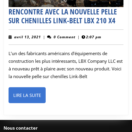
RENCONTRE AVEC LA NOUVELLE PELLE
RENC
SUR CHENILLES LINK-BELT LBX 210 X4
AVEC
LA
avril
avril 13, 2021
|
0 Comment
|
2:07 pm
13,
NOUV
2021
L’un des fabricants américains d’équipements de
PELLE
construction les plus intéressants, LBX Company LLC est
SUR
à nouveau prêt à plaire avec son nouveau produit. Voici
CHENI
la nouvelle pelle sur chenilles Link-Belt
LINK-
BELT
LIRE
LIRE LA SUITE
LBX
LA
210
SUITE
X4
Nous contacter