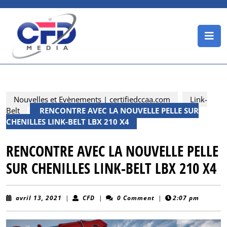
Skip
to
content
O
Skip
B
to
content
Nouvelles et Evènements | certifiedccaa.com
Link-
Belt
RENCONTRE AVEC LA NOUVELLE PELLE SUR
CHENILLES LINK-BELT LBX 210 X4
RENCONTRE AVEC LA NOUVELLE PELLE
SUR CHENILLES LINK-BELT LBX 210 X4
avril
CFD
avril 13, 2021
|
CFD
|
0 Comment
|
2:07 pm
13,
2021