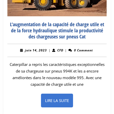
L’augmentation de la capacité de charge utile et
de la force hydraulique stimule la productivité
L’augmentatio
des chargeuses sur pneus Cat
de
la
juin
CFD
juin 14, 2023
|
CFD
|
0 Comment
capacité
14,
2023
de
Caterpillar a repris les caractéristiques exceptionnelles
charge
de sa chargeuse sur pneus 994K et les a encore
utile
améliorées dans le nouveau modèle 995. Avec une
et
capacité de charge utile et une
de
la
force
LIRE
LIRE LA SUITE
hydraulique
LA
stimule
SUITE