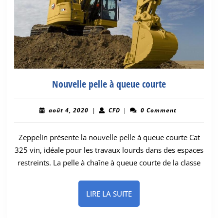
Nouvelle
Nouvelle pelle à queue courte
pelle
à
août
CFD
août 4, 2020
|
CFD
|
0 Comment
queue
4,
2020
courte
Zeppelin présente la nouvelle pelle à queue courte Cat
325 vin, idéale pour les travaux lourds dans des espaces
restreints. La pelle à chaîne à queue courte de la classe
LIRE
LIRE LA SUITE
LA
SUITE