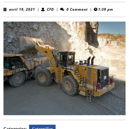
avril
CFD
avril 19, 2021
|
CFD
|
0 Comment
|
1:39 pm
19,
2021
Categories:
Caterpillar