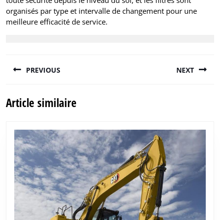
organisés par type et intervalle de changement pour une
meilleure efficacité de service.
Navigation
PREVIOUS
NEXT
de
l'article
Previous
Next
Article similaire
post:
post: