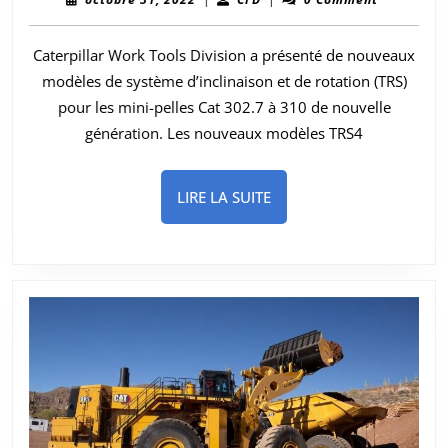
offres
31,
2022
d’accessoires
Caterpillar Work Tools Division a présenté de nouveaux
de
modèles de système d’inclinaison et de rotation (TRS)
système
pour les mini-pelles Cat 302.7 à 310 de nouvelle
d’inclinaison
génération. Les nouveaux modèles TRS4
et
de
rotation
LIRE
LIRE LA SUITE
pour
LA
les
SUITE
mini-
pelles