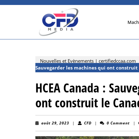
Skip
to
content
Mach
Skip
to
content
Nouvelles et Evènements | certifiedccaa.com
Sauvegarder les machines qui ont construit
HCEA Canada : Sauveg
ont construit le Can
août
CFD
août 29, 2023
|
CFD
|
0 Comment
|
29,
2023