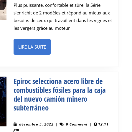
un
Plus puissante, confortable et sûre, la Série
tout
s’enrichit de 2 modèles et répond au mieux aux
autre
besoins de ceux qui travaillent dans les vignes et
tracteur
les vergers grâce au moteur
spécialis
LIRE
LIRE LA SUITE
LA
SUITE
Epiroc selecciona acero libre de
combustibles fósiles para la caja
del nuevo camión minero
Epiroc
subterráneo
selecciona
acero
décembre
décembre 5, 2022
|
0 Comment
|
12:11
5,
pm