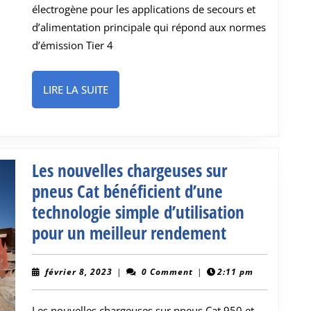
électrogène pour les applications de secours et
Caterpillar
d’alimentation principale qui répond aux normes
répond
d’émission Tier 4
à
des
LIRE
LIRE LA SUITE
normes
LA
d’émissions
SUITE
mondiales
avancées
Les nouvelles chargeuses sur
pneus Cat bénéficient d’une
technologie simple d’utilisation
Les
pour un meilleur rendement
nouvelles
chargeuses
février
février 8, 2023
|
0 Comment
|
2:11 pm
8,
sur
2023
Les nouvelles chargeuses sur pneus Cat 950 et