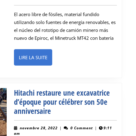
libre
2022
de
El acero libre de fósiles, material fundido
combustibles
utilizando solo fuentes de energía renovables, es
fósiles
el núcleo del rototipo de camión minero más
para
nuevo de Epiroc, el Minetruck MT42 con batería
la
caja
LIRE
LIRE LA SUITE
del
LA
SUITE
nuevo
camión
Hitachi restaure une excavatrice
minero
d’époque pour célébrer son 50e
subterráneo
Hitachi
anniversaire
restaure
une
novembre
novembre 28, 2022
|
0 Comment
|
9:11
28,
am