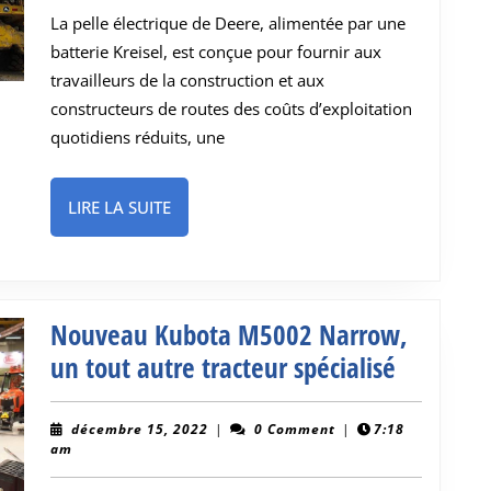
pelle
La pelle électrique de Deere, alimentée par une
électrique
batterie Kreisel, est conçue pour fournir aux
au
travailleurs de la construction et aux
CES
constructeurs de routes des coûts d’exploitation
2023
quotidiens réduits, une
LIRE
LIRE LA SUITE
LA
SUITE
Nouveau Kubota M5002 Narrow,
Nouvea
un tout autre tracteur spécialisé
Kubota
M5002
décembre
décembre 15, 2022
|
0 Comment
|
7:18
15,
am
Narrow,
2022