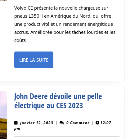
nouvelle
Volvo CE présente la nouvelle chargeuse sur
chargeu
pneus L350H en Amérique du Nord, qui offre
sur
une productivité et un rendement énergétique
pneus
accrus. Améliorée pour les tâches lourdes et les
L350H
coûts
amélior
en
LIRE
LIRE LA SUITE
LA
Amériqu
SUITE
du
Nord
John Deere dévoile une pelle
John
électrique au CES 2023
Deere
dévoile
janvier
janvier 12, 2023
|
0 Comment
|
12:07
12,
pm
une
2023