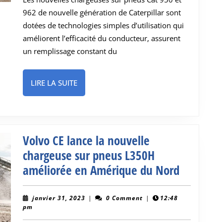
pneus
962 de nouvelle génération de Caterpillar sont
Cat
dotées de technologies simples d’utilisation qui
bénéficient
améliorent l’efficacité du conducteur, assurent
d’une
un remplissage constant du
technologie
simple
LIRE
LIRE LA SUITE
d’utilisation
LA
pour
SUITE
un
meilleur
Volvo CE lance la nouvelle
rendement
chargeuse sur pneus L350H
Volvo
améliorée en Amérique du Nord
CE
lance
janvier
janvier 31, 2023
|
0 Comment
|
12:48
31,
pm
la
2023