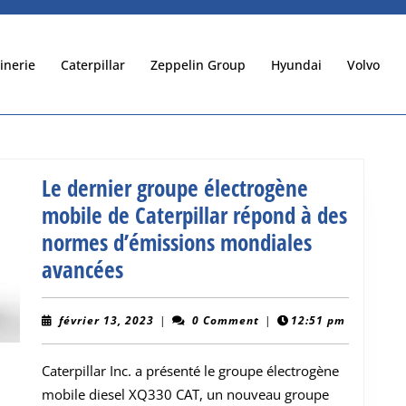
inerie
Caterpillar
Zeppelin Group
Hyundai
Volvo
Le dernier groupe électrogène
mobile de Caterpillar répond à des
normes d’émissions mondiales
Le
avancées
dernier
groupe
février
février 13, 2023
|
0 Comment
|
12:51 pm
13,
électrogène
2023
Caterpillar Inc. a présenté le groupe électrogène
mobile
mobile diesel XQ330 CAT, un nouveau groupe
de