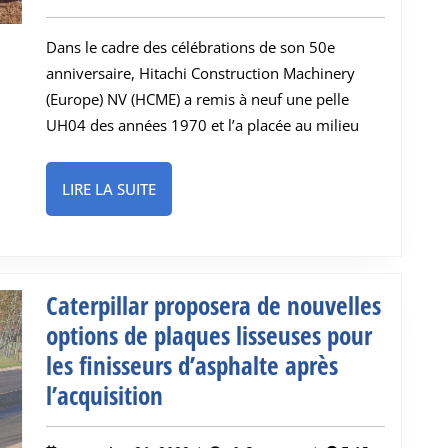
excavatrice
2022
d’époque
Dans le cadre des célébrations de son 50e
pour
anniversaire, Hitachi Construction Machinery
célébrer
(Europe) NV (HCME) a remis à neuf une pelle
son
UH04 des années 1970 et l’a placée au milieu
50e
anniversaire
LIRE
LIRE LA SUITE
LA
SUITE
Caterpillar proposera de nouvelles
options de plaques lisseuses pour
les finisseurs d’asphalte après
Caterpillar
l’acquisition
proposera